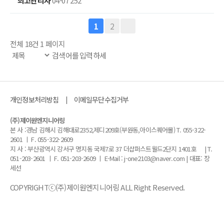
최고관리자
04-07
252
2
1
전체 18건
1 페이지
개인정보처리방침
이메일무단수집거부
(주)제이원엔지니어링
본 사 :경남 김해시 김해대로2352,제디209호(부원동,아이스퀘어몰) T. 055-322-
2601 ㅣ F. 055-322-2609
지 사 : 부산광역시 강서구 명지동 국제7로 37 더샵퍼스트월드2단지 1401호 | T.
051-203-2601 ㅣ F. 051-203-2609 ㅣ E-Mail : j-one2103@naver.com | 대표: 장
세선
COPYRIGHTⓒ(주)제이원엔지니어링 ALL Right Reserved.